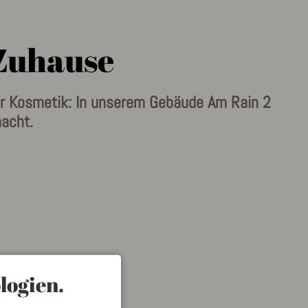
 Zuhause
er Kosmetik: In unserem Gebäude Am Rain 2
acht.
logien.