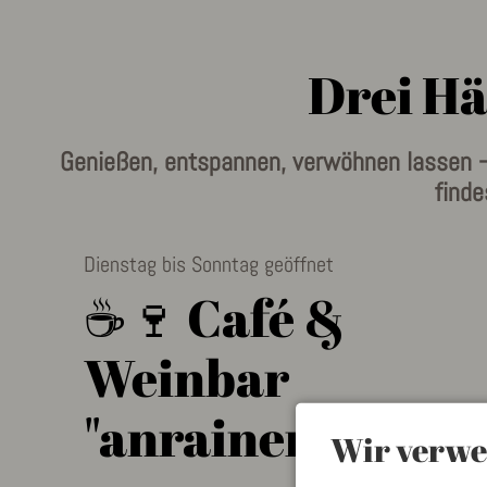
Drei Hä
Genießen, entspannen, verwöhnen lassen –
find
Dienstag bis Sonntag geöffnet
☕🍷 Café &
Weinbar
"anrainer"
Wir verwe