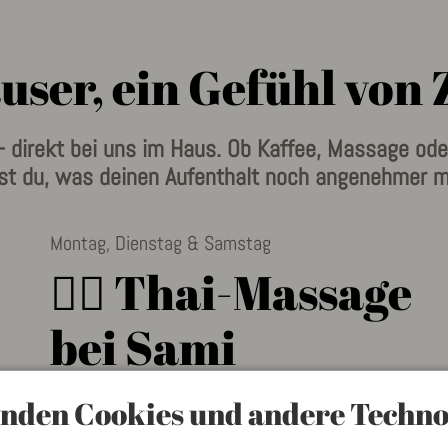
user, ein Gefühl von
 direkt bei uns im Haus. Ob Kaffee, Massage od
est du, was deinen Aufenthalt noch angenehmer m
Montag, Dienstag & Samstag
🧘‍♀️ Thai-Massage
bei Sami
Im ersten Stock von Haus 2 erwartet dich Sami
nden Cookies und andere Techno
mit traditioneller Thai-Massage – kraftvoll,