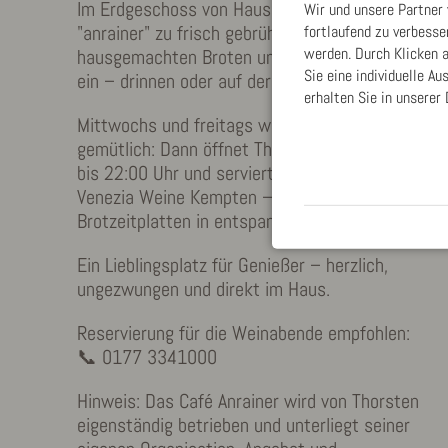
Im Erdgeschoss von Haus 2 lädt dich das
Wir und unsere Partner
"anrainer" zu frisch gebrühtem Kaffee,
fortlaufend zu verbess
werden. Durch Klicken a
hausgemachten Broten und kleinen Leckereien
Sie eine individuelle A
ein – drinnen oder auf der Terrasse.
erhalten Sie in unserer
Mittwochs und freitags wird’s besonders
gemütlich: Dann öffnet Thorsten seine Weinbar
bis 22:00 Uhr und serviert erlesene Weine von
Venezia Weine Kempten – dazu gibt’s feine
Brotzeitplatten in entspannter Atmosphäre.
Ein Lieblingsplatz für Genießer – herzlich,
ungezwungen und direkt im Haus.
Reservierung für die Weinabende empfohlen:
📞 0177 3341000
Hinweis: Das Café Anrainer wird von Thorsten
eigenständig betrieben und unterliegt seiner