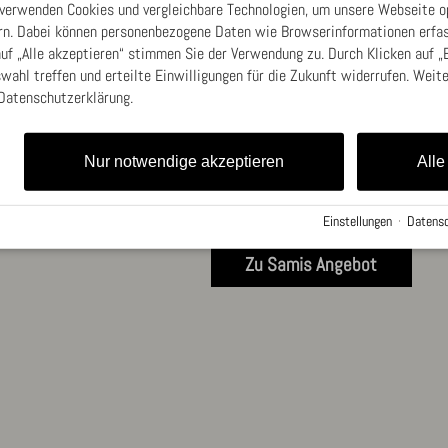
achtsam und tiefenentspannend. Ob zur
 verwenden Cookies und vergleichbare Technologien, um unsere Webseite o
Lockerung von Verspannungen oder einfach, um
ern. Dabei können personenbezogene Daten wie Browserinformationen erfas
zur Ruhe zu kommen: Bei Sami bist du in guten
uf „Alle akzeptieren“ stimmen Sie der Verwendung zu. Durch Klicken auf „
Händen.
uswahl treffen und erteilte Einwilligungen für die Zukunft widerrufen. Weit
 Datenschutzerklärung.
Termine vereinbarst du direkt mit ihr:
📞 015144977830
Nur notwendige akzeptieren
Alle
Hinweis: Sami arbeitet eigenständig und
organisiert ihre Termine selbst.
Einstellungen
·
Datensc
Zu Samis Angebot