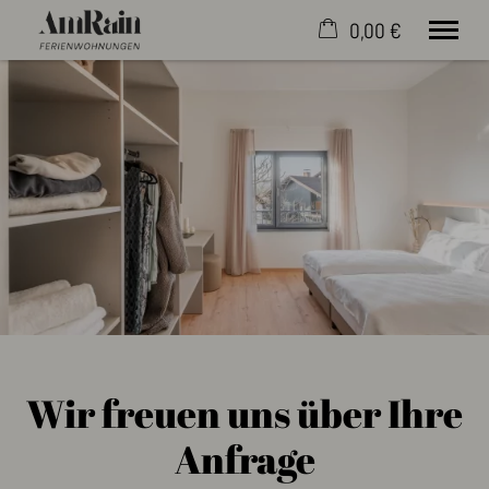
0,00 €
×
Warenkorb ist leer
Boardinghouse
Ferienwohnungen
Penthouse
Ferienhaus Lieselotte
Kontakt & Service
Jetzt buchen
Wir freuen uns über Ihre
Anfrage