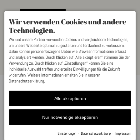
Wir verwenden Cookies und andere
Technologien.
* Pflichtfelder
Wir und unsere Partner verwenden Cookies und vergleichbare Technologien,
Datenschutz
um unsere Webseite optimal zu gestalten und fortlaufend zu verbessern.
Mit dem Absenden des Formulars habe ich die
Dabei können personenbezogene Daten wie Browserinformationen erfasst
Datenschutzerklärung
zur Kenntnis genommen.
und analysiert werden. Durch Klicken auf „Alle akzeptieren“ stimmen Sie der
Verwendung zu. Durch Klicken auf „Einstellungen“ können Sie eine
individuelle Auswahl treffen und erteilte Einwilligungen für die Zukunft
widerrufen. Weitere Informationen erhalten Sie in unserer
Datenschutzerklärung.
KONTAKT
Grundstücksgemeinschaft
Klüpfel eGbR
Alle akzeptieren
Am Rain 2
87452 Altusried
DEUTSCHLAND
Nur notwendige akzeptieren
wohnen@am-rain.com
Einstellungen
·
Datenschutzerklärung
·
Impressum
Impressum
Datenschutz
Barrierefreiheit
Cookie-Einstellungen