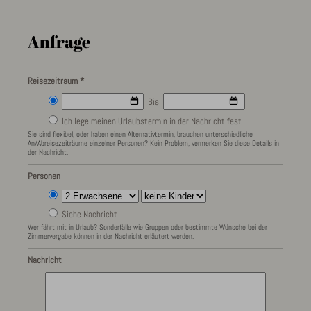
Anfrage
Reisezeitraum *
Bis
Ich lege meinen Urlaubstermin in der Nachricht fest
Sie sind flexibel, oder haben einen Alternativtermin, brauchen unterschiedliche
An/Abreisezeiträume einzelner Personen? Kein Problem, vermerken Sie diese Details in
der Nachricht.
Personen
Siehe Nachricht
Wer fährt mit in Urlaub? Sonderfälle wie Gruppen oder bestimmte Wünsche bei der
Zimmervergabe können in der Nachricht erläutert werden.
Nachricht