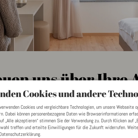
euen uns über Ihre 
nden Cookies und andere Techno
 verwenden Cookies und vergleichbare Technologien, um unsere Webseite o
ern. Dabei können personenbezogene Daten wie Browserinformationen erfas
uf „Alle akzeptieren“ stimmen Sie der Verwendung zu. Durch Klicken auf „
uswahl treffen und erteilte Einwilligungen für die Zukunft widerrufen. Weit
Sie sind flexibel, oder haben e
Bis
 Datenschutzerklärung.
An/Abreisezeiträume einzelner