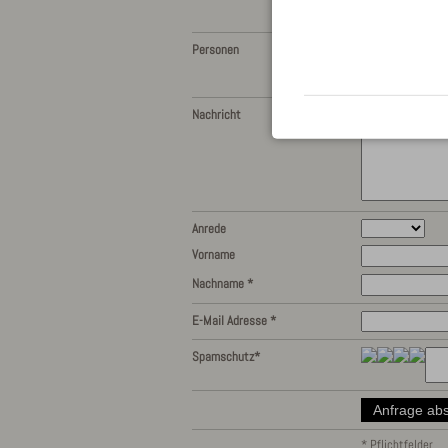
Ich lege mei
Personen
Siehe Nachr
Nachricht
Anrede
Vorname
Nachname *
E-Mail Adresse *
Spamschutz*
* Pflichtfelder