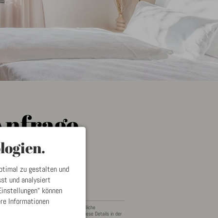
Anfrage
logien.
ptimal zu gestalten und
st und analysiert
Einstellungen“ können
ere Informationen
inen Alternativtermin, brauchen unterschiedliche
 Personen? Kein Problem, vermerken Sie diese Details in der